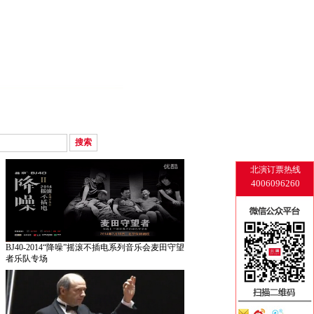
北演订票热线
4006096260
BJ40-2014“降噪”摇滚不插电系列音乐会麦田守望
者乐队专场