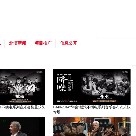
况
北演新闻
项目推广
信息公开
噪”摇滚不插电系列音乐会杭盖乐队
BJ40-2014“降噪”摇滚不插电系列音乐会布衣乐队
专场